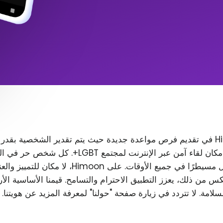
تتمثل مهمة Himoon في تقديم فرص مواعدة جديدة حيث يتم تقدير الشخصية بقدر
المظهر. نريد إنشاء مكان لقاء آمن عبر الإنترنت لمجتمع T
رغب في ذلك، ويظل مسيطرًا في جميع الأوقات. على Himoon
س من ذلك، يعزز التطبيق الاحترام والتسامح. قيمنا الأساسية الأ
لسلامة. لا تتردد في زيارة صفحة "حولنا" لمعرفة المزيد عن هويتنا.