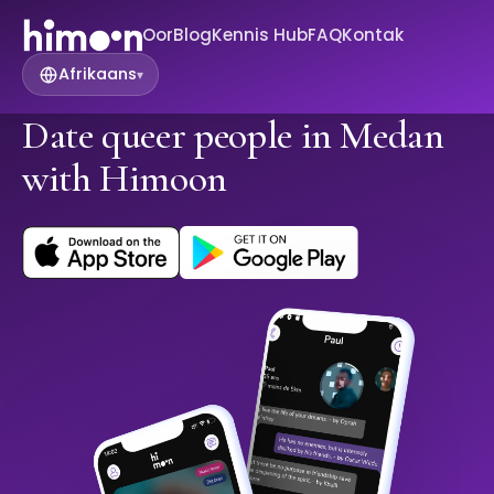
Oor
Blog
Kennis Hub
FAQ
Kontak
Afrikaans
▾
Date queer people in Medan
with Himoon