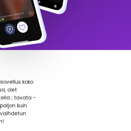
isovellus koko
a, olet
ella ; tavata -
paljon kuin
n vaihdetun
n!