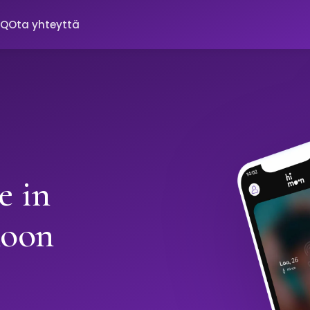
AQ
Ota yhteyttä
e in
moon