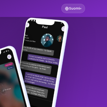
Suomi
▾