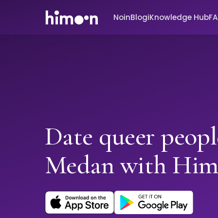
Noin
Blogi
Knowledge Hub
F
Date queer peopl
Medan with Hi