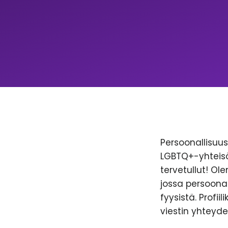
Persoonallisuus 
LGBTQ+-yhteisöl
tervetullut! Ol
jossa persoonal
fyysistä. Profii
viestin yhteyde