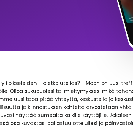
yli pikseleiden – oletko utelias? HiMoon on uusi treff
le. Olipa sukupuolesi tai mieltymyksesi mikä tahans
emme uusi tapa pitää yhteyttä, keskustella ja keskust
lisuutta ja kiinnostuksen kohteita arvostetaan yhtä 
likuvasi näyttää sumealta kaikille käyttäjille. Jokaise
ssä osa kuvastasi paljastuu ottelullesi ja päinvastoi