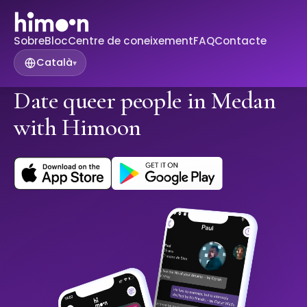
Sobre
Bloc
Centre de coneixement
FAQ
Contacte
Català
▾
Date queer people in Medan
with Himoon