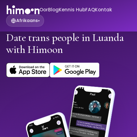
Oor
Blog
Kennis Hub
FAQ
Kontak
Afrikaans
▾
Date trans people in Luanda
with Himoon