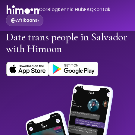
Oor
Blog
Kennis Hub
FAQ
Kontak
Afrikaans
▾
Date trans people in Salvador
with Himoon