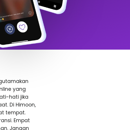
ngutamakan
nline yang
i-hati jika
t. Di Himoon,
at tempat.
ansi. Empat
anan. Jangan