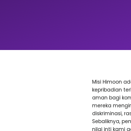
Misi Himoon a
kepribadian te
aman bagi komu
mereka menging
diskriminasi, 
Sebaliknya, p
nilai inti kami