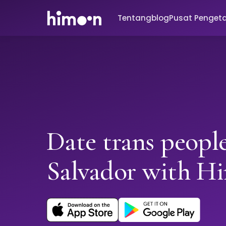
Tentang
blog
Pusat Penget
Date trans people
Salvador with H