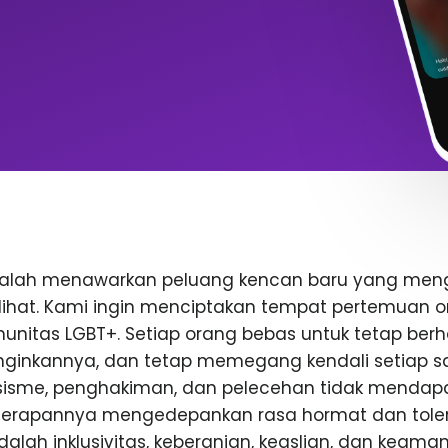
dalah menawarkan peluang kencan baru yang me
rlihat. Kami ingin menciptakan tempat pertemuan o
nitas LGBT+. Setiap orang bebas untuk tetap berhat
inkannya, dan tetap memegang kendali setiap saa
rasisme, penghakiman, dan pelecehan tidak mendap
enerapannya mengedepankan rasa hormat dan toler
 adalah inklusivitas, keberanian, keaslian, dan keam