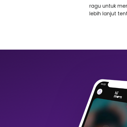
ragu untuk me
lebih lanjut te