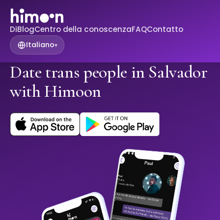
Di
Blog
Centro della conoscenza
FAQ
Contatto
Italiano
▾
Date trans people in Salvador
with Himoon