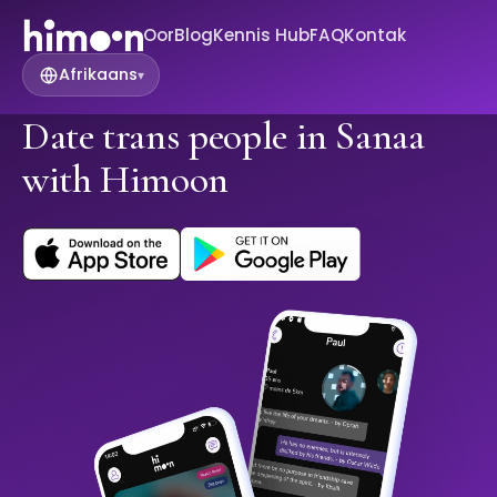
Oor
Blog
Kennis Hub
FAQ
Kontak
Afrikaans
▾
Date trans people in Sanaa
with Himoon