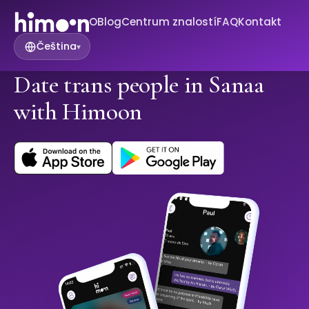
O
Blog
Centrum znalostí
FAQ
Kontakt
Čeština
▾
Date trans people in Sanaa
with Himoon