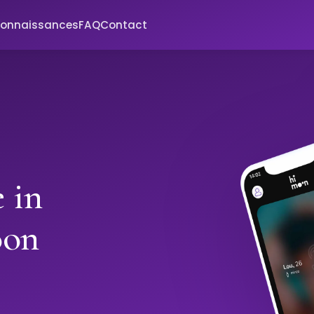
connaissances
FAQ
Contact
 in
oon