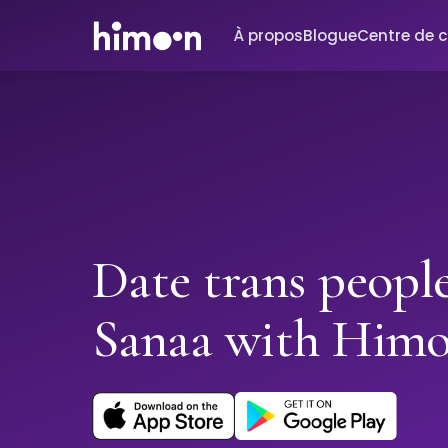
À propos
Blogue
Centre de 
Date trans people
Sanaa with Him