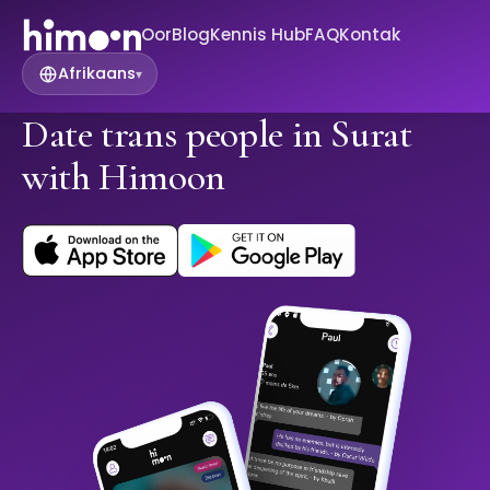
Oor
Blog
Kennis Hub
FAQ
Kontak
Afrikaans
▾
Date trans people in Surat
with Himoon