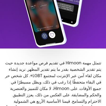
تتمثل مهمة Himoon في تقديم فرص مواعدة جديدة حيث
يتم تقدير الشخصية بقدر ما يتم تقدير المظهر. نريد إنشاء
مكان لقاء آمن عبر الإنترنت لمجتمع LGBT+. كل شخص حر
في البقاء متحفظًا إذا رغب في ذلك، ويظل مسيطرًا في
جميع الأوقات. على Himoon، لا مكان للتمييز والعنصرية
والحكم والمضايقة. على العكس من ذلك، يعزز التطبيق
الاحترام والتسامح. قيمنا الأساسية الأربع هي الشمولية