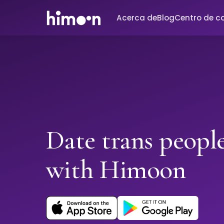
Acerca de
Blog
Centro de c
Date trans people
with Himoon