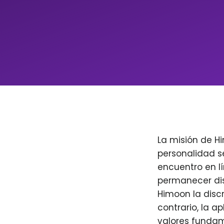
La misión de H
personalidad s
encuentro en l
permanecer dis
Himoon la discr
contrario, la a
valores fundam