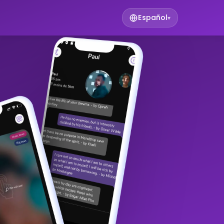
Español
▾