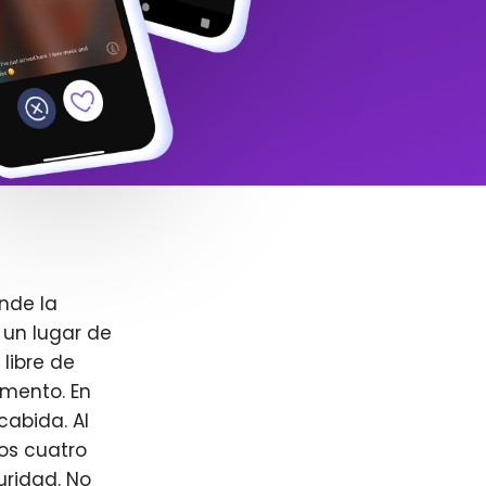
nde la
 un lugar de
libre de
omento. En
cabida. Al
ros cuatro
uridad. No