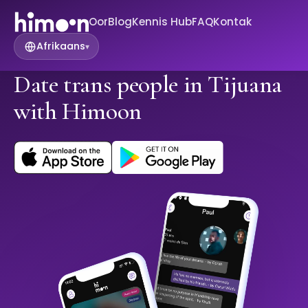
Oor
Blog
Kennis Hub
FAQ
Kontak
Afrikaans
▾
Date trans people in Tijuana
with Himoon