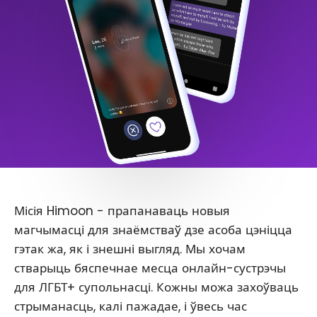
Місія Himoon - прапанаваць новыя
магчымасці для знаёмстваў дзе асоба цэніцца
гэтак жа, як і знешні выгляд. Мы хочам
стварыць бяспечнае месца онлайн-сустрэчы
для ЛГБТ+ супольнасці. Кожны можа захоўваць
стрыманасць, калі пажадае, і ўвесь час