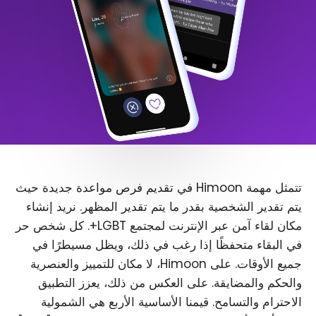
تتمثل مهمة Himoon في تقديم فرص مواعدة جديدة حيث
يتم تقدير الشخصية بقدر ما يتم تقدير المظهر. نريد إنشاء
مكان لقاء آمن عبر الإنترنت لمجتمع LGBT+. كل شخص حر
في البقاء متحفظًا إذا رغب في ذلك، ويظل مسيطرًا في
جميع الأوقات. على Himoon، لا مكان للتمييز والعنصرية
والحكم والمضايقة. على العكس من ذلك، يعزز التطبيق
الاحترام والتسامح. قيمنا الأساسية الأربع هي الشمولية