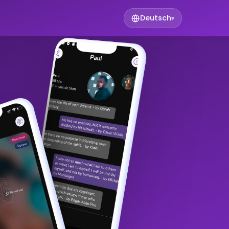
Deutsch
▾