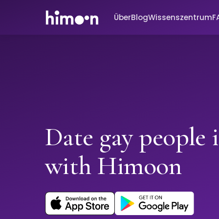
Über
Blog
Wissenszentrum
F
Date gay people 
with Himoon