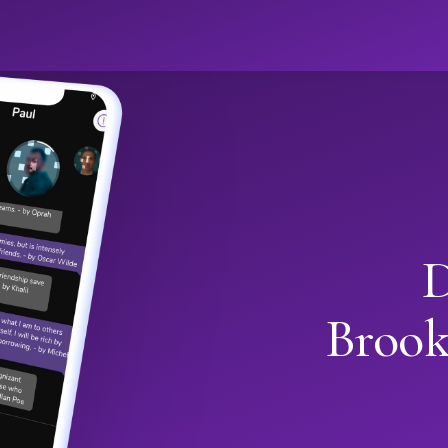
D
Brook