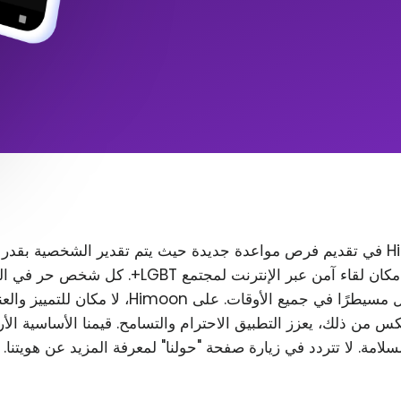
تتمثل مهمة Himoon في تقديم فرص مواعدة جديدة حيث يتم تقدير الشخصية بقدر
المظهر. نريد إنشاء مكان لقاء آمن عبر الإنترنت لمجتمع T
رغب في ذلك، ويظل مسيطرًا في جميع الأوقات. على Himoon
س من ذلك، يعزز التطبيق الاحترام والتسامح. قيمنا الأساسية الأ
لسلامة. لا تتردد في زيارة صفحة "حولنا" لمعرفة المزيد عن هويتنا.