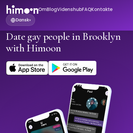
Om
Blog
Videnshub
FAQ
Kontakte
Dansk
▾
Date gay people in Brooklyn
with Himoon