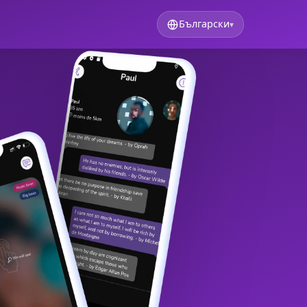
Български
▾