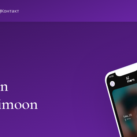
Q
Контакт
in
Himoon