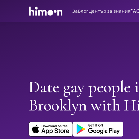
За
Блог
Център за знания
FA
Date gay people 
Brooklyn with 