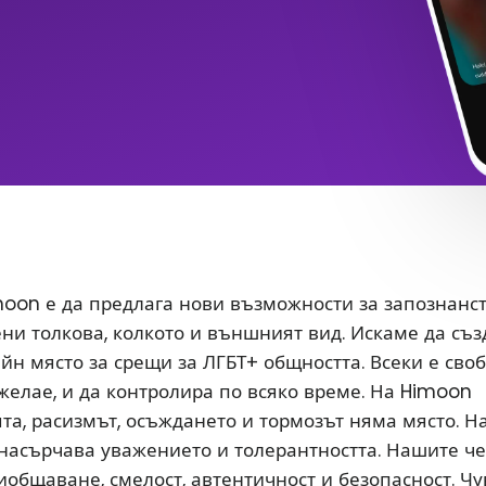
oon е да предлага нови възможности за запознанс
ени толкова, колкото и външният вид. Искаме да съ
йн място за срещи за ЛГБТ+ общността. Всеки е сво
 желае, и да контролира по всяко време. На Himoon
а, расизмът, осъждането и тормозът няма място. Н
насърчава уважението и толерантността. Нашите ч
иобщаване, смелост, автентичност и безопасност. Чу