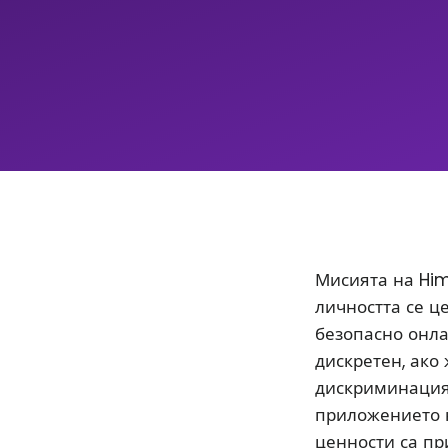
Мисията на Him
личността се ц
безопасно онла
дискретен, ако
дискриминацият
приложението 
ценности са пр