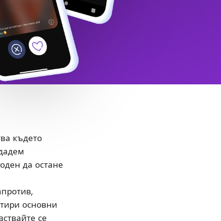
тва където
здадем
боден да остане
апротив,
етири основни
вствайте се