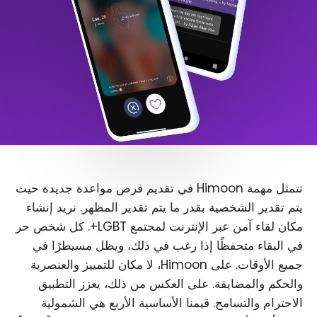
تتمثل مهمة Himoon في تقديم فرص مواعدة جديدة حيث
يتم تقدير الشخصية بقدر ما يتم تقدير المظهر. نريد إنشاء
مكان لقاء آمن عبر الإنترنت لمجتمع LGBT+. كل شخص حر
في البقاء متحفظًا إذا رغب في ذلك، ويظل مسيطرًا في
جميع الأوقات. على Himoon، لا مكان للتمييز والعنصرية
والحكم والمضايقة. على العكس من ذلك، يعزز التطبيق
الاحترام والتسامح. قيمنا الأساسية الأربع هي الشمولية