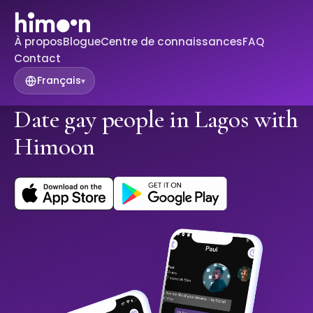
À propos
Blogue
Centre de connaissances
FAQ
Contact
Français
▾
Date gay people in Lagos with
Himoon