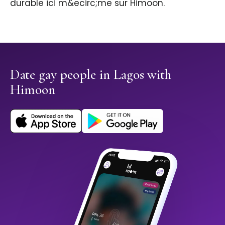
durable ici m&ecirc;me sur Himoon.
Date gay people in Lagos with
Himoon