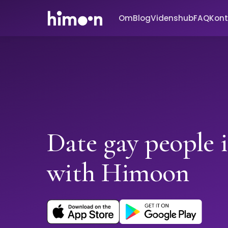
Om
Blog
Videnshub
FAQ
Kont
Date gay people 
with Himoon