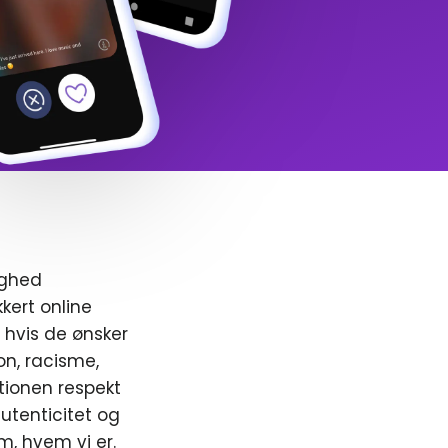
ighed
kert online
, hvis de ønsker
ion, racisme,
ionen respekt
utenticitet og
m, hvem vi er.