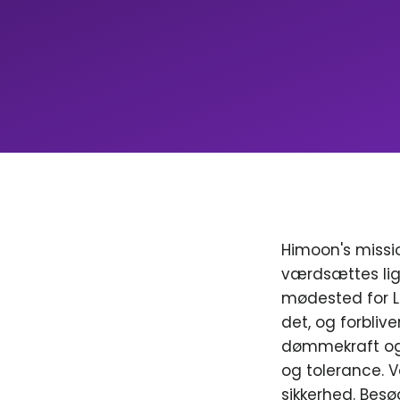
Himoon's missio
værdsættes lig
mødested for LGB
det, og forblive
dømmekraft og 
og tolerance. V
sikkerhed. Besø