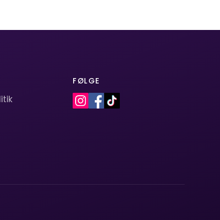
FØLGE
itik