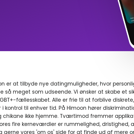
n er at tilbyde nye datingmuligheder, hvor personl
e så meget som udseende. Vi ønsker at skabe et sik
T+-fællesskabet. Alle er frie til at forblive diskrete
r i kontrol til enhver tid. På Himoon hører diskriminat
chikane ikke hjemme. Tværtimod fremmer applikat
ores fire kerneværdier er rummelighed, dristighed, a
g gerne vores 'om os' side for at finde ud af mere o