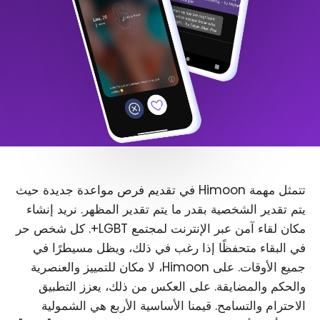
تتمثل مهمة Himoon في تقديم فرص مواعدة جديدة حيث
يتم تقدير الشخصية بقدر ما يتم تقدير المظهر. نريد إنشاء
مكان لقاء آمن عبر الإنترنت لمجتمع LGBT+. كل شخص حر
في البقاء متحفظًا إذا رغب في ذلك، ويظل مسيطرًا في
جميع الأوقات. على Himoon، لا مكان للتمييز والعنصرية
والحكم والمضايقة. على العكس من ذلك، يعزز التطبيق
الاحترام والتسامح. قيمنا الأساسية الأربع هي الشمولية