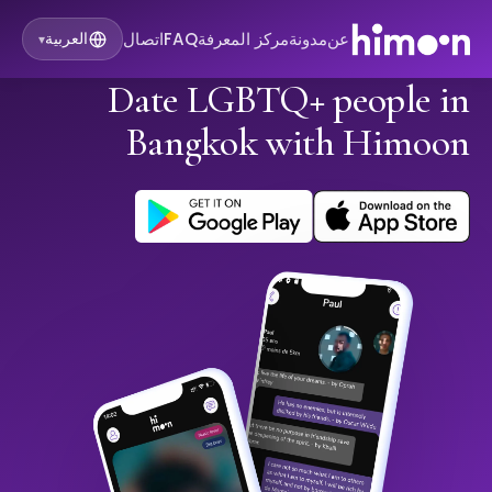
عن
مدونة
مركز المعرفة
FAQ
اتصال
العربية
▾
Date LGBTQ+ people in
Bangkok with Himoon