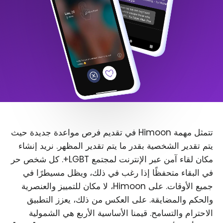
تتمثل مهمة Himoon في تقديم فرص مواعدة جديدة حيث
يتم تقدير الشخصية بقدر ما يتم تقدير المظهر. نريد إنشاء
مكان لقاء آمن عبر الإنترنت لمجتمع LGBT+. كل شخص حر
في البقاء متحفظًا إذا رغب في ذلك، ويظل مسيطرًا في
جميع الأوقات. على Himoon، لا مكان للتمييز والعنصرية
والحكم والمضايقة. على العكس من ذلك، يعزز التطبيق
الاحترام والتسامح. قيمنا الأساسية الأربع هي الشمولية