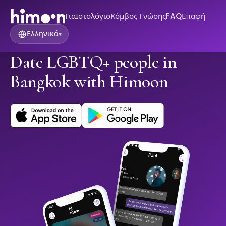
Για
Ιστολόγιο
Κόμβος Γνώσης
FAQ
Επαφή
Ελληνικά
▾
Date LGBTQ+ people in
Bangkok with Himoon