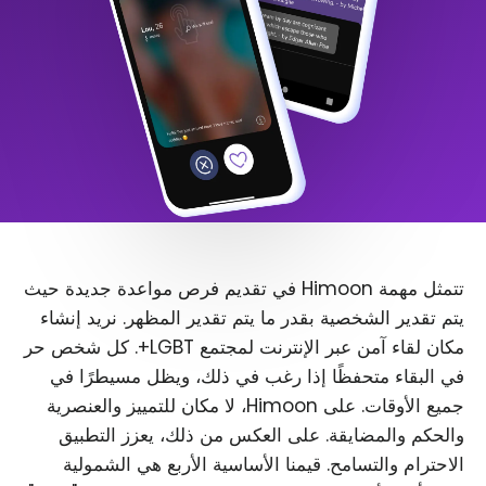
تتمثل مهمة Himoon في تقديم فرص مواعدة جديدة حيث
يتم تقدير الشخصية بقدر ما يتم تقدير المظهر. نريد إنشاء
مكان لقاء آمن عبر الإنترنت لمجتمع LGBT+. كل شخص حر
في البقاء متحفظًا إذا رغب في ذلك، ويظل مسيطرًا في
جميع الأوقات. على Himoon، لا مكان للتمييز والعنصرية
والحكم والمضايقة. على العكس من ذلك، يعزز التطبيق
الاحترام والتسامح. قيمنا الأساسية الأربع هي الشمولية