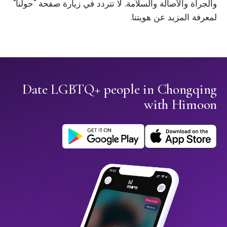
والجرأة والأصالة والسلامة. لا تتردد في زيارة صفحة "حولنا"
لمعرفة المزيد عن هويتنا.
Date LGBTQ+ people in Chongqing
with Himoon