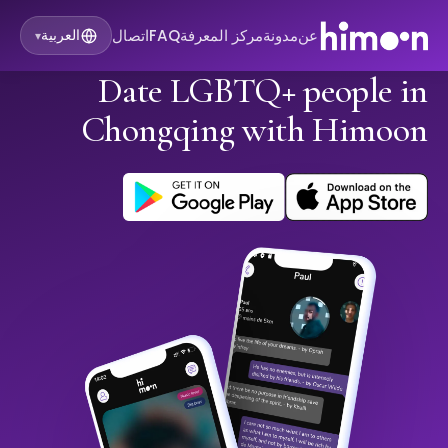
عن
مدونة
مركز المعرفة
FAQ
اتصال
العربية
▾
Date LGBTQ+ people in
Chongqing with Himoon