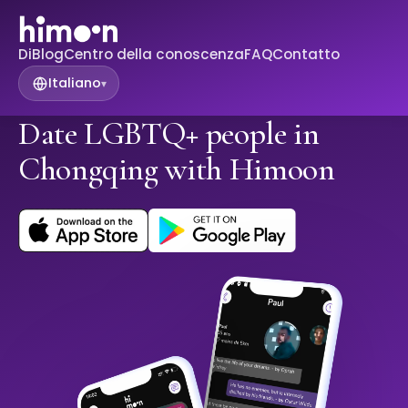
Di
Blog
Centro della conoscenza
FAQ
Contatto
Italiano
▾
Date LGBTQ+ people in
Chongqing with Himoon