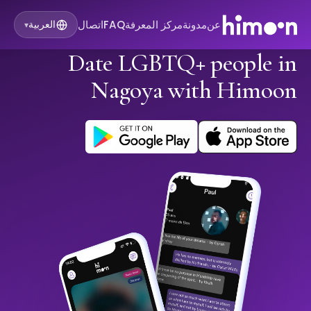
عن
مدونة
مركز المعرفة
FAQ
اتصال
العربية
▾
Date LGBTQ+ people in
Nagoya with Himoon