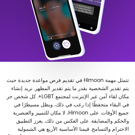
تتمثل مهمة Himoon في تقديم فرص مواعدة جديدة حيث
يتم تقدير الشخصية بقدر ما يتم تقدير المظهر. نريد إنشاء
مكان لقاء آمن عبر الإنترنت لمجتمع LGBT+. كل شخص حر
في البقاء متحفظًا إذا رغب في ذلك، ويظل مسيطرًا في
جميع الأوقات. على Himoon، لا مكان للتمييز والعنصرية
والحكم والمضايقة. على العكس من ذلك، يعزز التطبيق
الاحترام والتسامح. قيمنا الأساسية الأربع هي الشمولية