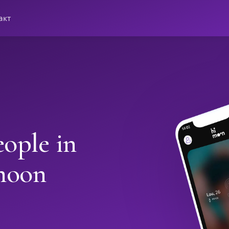
акт
ople in
moon