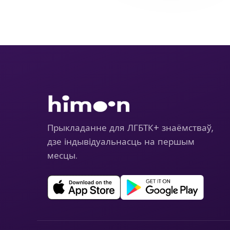
Прыкладанне для ЛГБТК+ знаёмстваў,
дзе індывідуальнасць на першым
месцы.