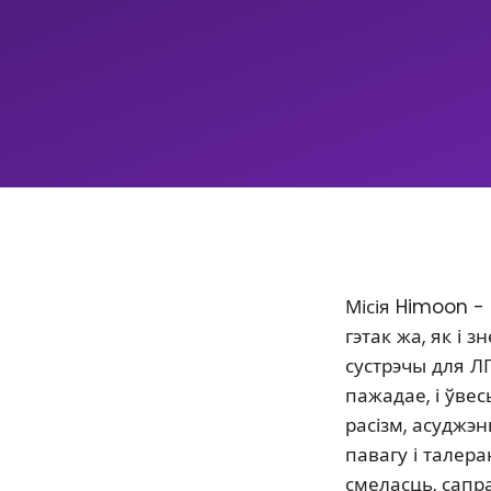
Місія Himoon -
гэтак жа, як і
сустрэчы для Л
пажадае, і ўве
расізм, асуджэ
павагу і талер
смеласць, сапр