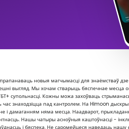
 прапанаваць новыя магчымасці для знаёмстваў дзе
 знешні выгляд. Мы хочам стварыць бяспечнае месца 
ГБТ+ супольнасці. Кожны можа захоўваць стрыманасц
сь час знаходзіцца пад кантролем. На Himoon дыскр
нне і дамаганням няма месца. Наадварот, прыклада
антнасць. Нашы чатыры асноўныя каштоўнасці - інкл
аўднасць і бяспека. Не саромейцеся наведаць нашу 