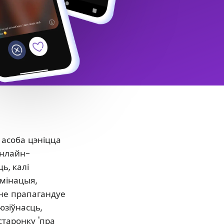
 асоба цэніцца
онлайн-
ь, калі
ымінацыя,
нне прапагандуе
юзіўнасць,
старонку 'пра