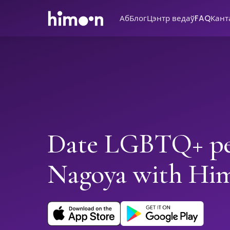
Аб
Блог
Цэнтр ведаў
FAQ
Кант
Date LGBTQ+ pe
Nagoya with Hi