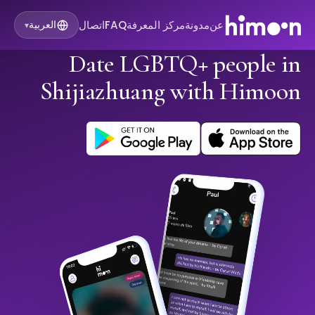
عن
مدونة
مركز المعرفة
FAQ
اتصال
العربية
▾
Date LGBTQ+ people in
Shijiazhuang with Himoon