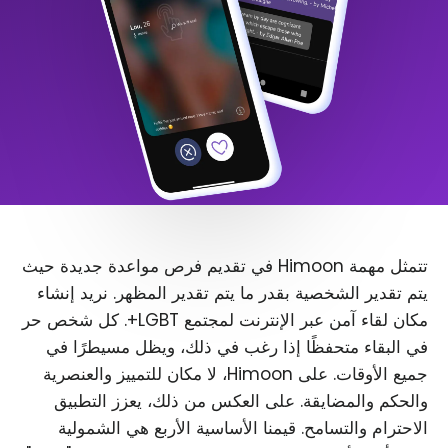
تتمثل مهمة Himoon في تقديم فرص مواعدة جديدة حيث
يتم تقدير الشخصية بقدر ما يتم تقدير المظهر. نريد إنشاء
مكان لقاء آمن عبر الإنترنت لمجتمع LGBT+. كل شخص حر
في البقاء متحفظًا إذا رغب في ذلك، ويظل مسيطرًا في
جميع الأوقات. على Himoon، لا مكان للتمييز والعنصرية
والحكم والمضايقة. على العكس من ذلك، يعزز التطبيق
الاحترام والتسامح. قيمنا الأساسية الأربع هي الشمولية