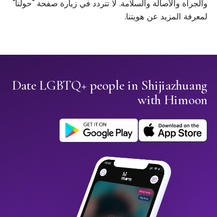
والجرأة والأصالة والسلامة. لا تتردد في زيارة صفحة "حولنا"
لمعرفة المزيد عن هويتنا.
Date LGBTQ+ people in Shijiazhuang
with Himoon