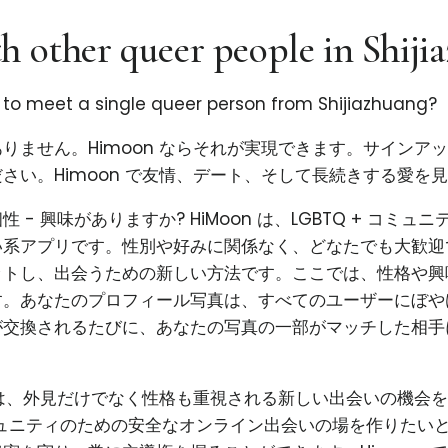
h other queer people in Shiji
g to meet a single queer person from Shijiazhuang?
りません。Himoon ならそれが実現できます。サインア
さい。Himoon で友情、デート、そして長続きする愛を
 - 興味がありますか? HiMoon は、LGBTQ + コミュ
系アプリです。性別や好みに関係なく、どなたでも大歓迎で
ットし、出会うための新しい方法です。ここでは、性格や興
す。あなたのプロフィール写真は、すべてのユーザーにぼや
が交換されるたびに、あなたの写真の一部がマッチした相手
使命は、外見だけでなく性格も重視される新しい出会いの機会
コミュニティのための安全なオンライン出会いの場を作りたい