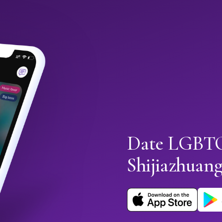
Date LGBTQ
Shijiazhuan