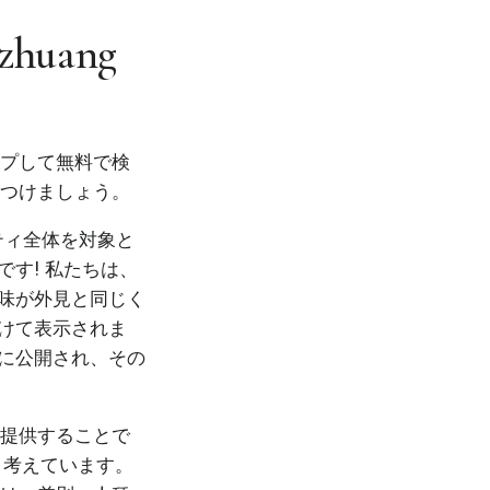
azhuang
ップして無料で検
見つけましょう。
ニティ全体を対象と
す! 私たちは、
味が外見と同じく
けて表示されま
に公開され、その
を提供することで
と考えています。