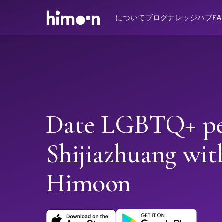
について
ブログ
ナレッジハブ
F
Date LGBTQ+ pe
Shijiazhuang wit
Himoon