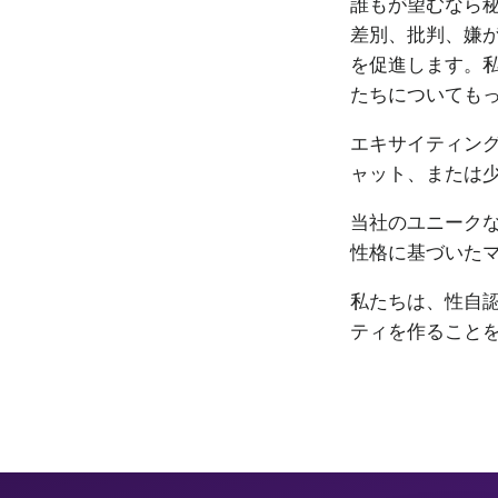
誰もが望むなら秘
差別、批判、嫌
を促進します。私
たちについても
エキサイティン
ャット、または
当社のユニーク
性格に基づいた
私たちは、性自認
ティを作ること