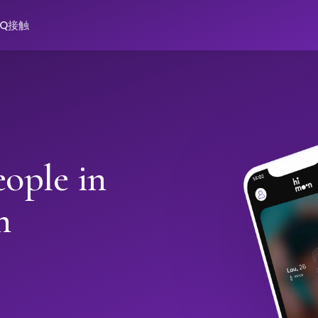
AQ
接触
ople in
h