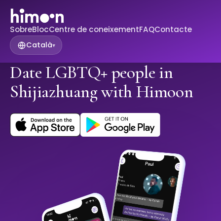
Sobre
Bloc
Centre de coneixement
FAQ
Contacte
Català
▾
Date LGBTQ+ people in
Shijiazhuang with Himoon