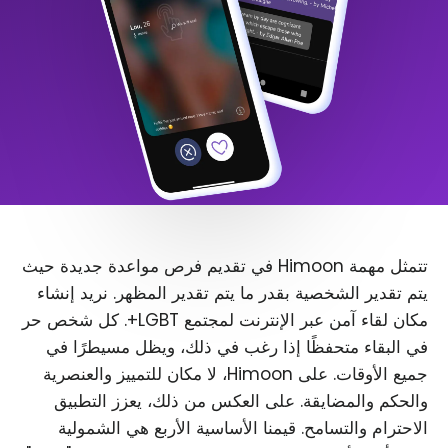
تتمثل مهمة Himoon في تقديم فرص مواعدة جديدة حيث
يتم تقدير الشخصية بقدر ما يتم تقدير المظهر. نريد إنشاء
مكان لقاء آمن عبر الإنترنت لمجتمع LGBT+. كل شخص حر
في البقاء متحفظًا إذا رغب في ذلك، ويظل مسيطرًا في
جميع الأوقات. على Himoon، لا مكان للتمييز والعنصرية
والحكم والمضايقة. على العكس من ذلك، يعزز التطبيق
الاحترام والتسامح. قيمنا الأساسية الأربع هي الشمولية