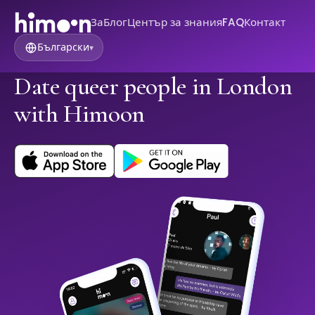
За
Блог
Център за знания
FAQ
Контакт
Български
▾
Date queer people in London
with Himoon