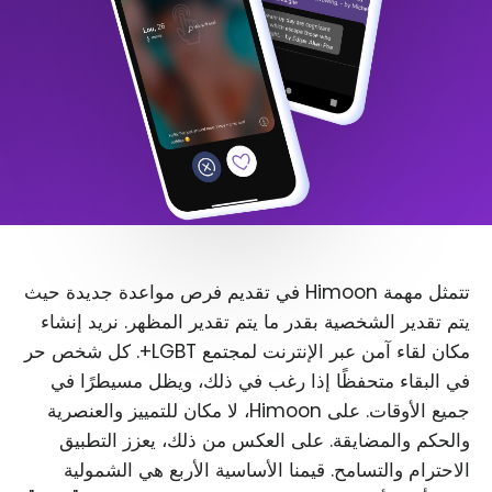
تتمثل مهمة Himoon في تقديم فرص مواعدة جديدة حيث
يتم تقدير الشخصية بقدر ما يتم تقدير المظهر. نريد إنشاء
مكان لقاء آمن عبر الإنترنت لمجتمع LGBT+. كل شخص حر
في البقاء متحفظًا إذا رغب في ذلك، ويظل مسيطرًا في
جميع الأوقات. على Himoon، لا مكان للتمييز والعنصرية
والحكم والمضايقة. على العكس من ذلك، يعزز التطبيق
الاحترام والتسامح. قيمنا الأساسية الأربع هي الشمولية