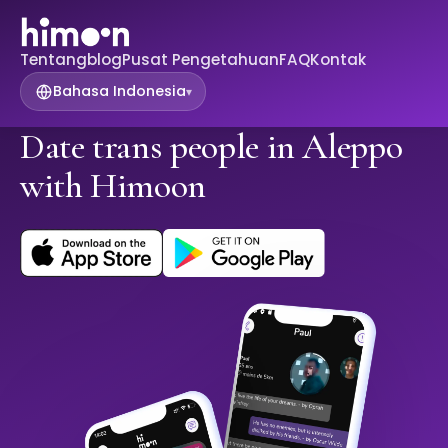
Tentang
blog
Pusat Pengetahuan
FAQ
Kontak
Bahasa Indonesia
▾
Date trans people in Aleppo
with Himoon