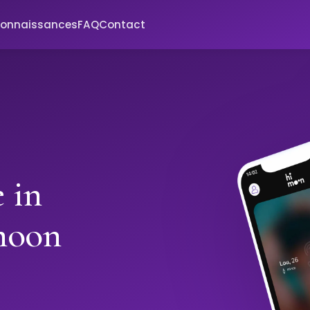
connaissances
FAQ
Contact
 in
moon