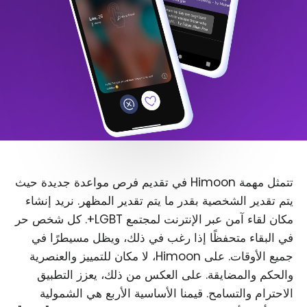
تتمثل مهمة Himoon في تقديم فرص مواعدة جديدة حيث
يتم تقدير الشخصية بقدر ما يتم تقدير المظهر. نريد إنشاء
مكان لقاء آمن عبر الإنترنت لمجتمع LGBT+. كل شخص حر
في البقاء متحفظًا إذا رغب في ذلك، ويظل مسيطرًا في
جميع الأوقات. على Himoon، لا مكان للتمييز والعنصرية
والحكم والمضايقة. على العكس من ذلك، يعزز التطبيق
الاحترام والتسامح. قيمنا الأساسية الأربع هي الشمولية