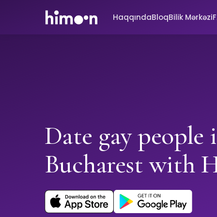
Haqqında
Bloq
Bilik Mərkəzi
Date gay people 
Bucharest with 