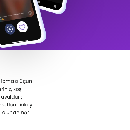
+ icması üçün
iniz, xoş
üsuldur ;
ətləndirildiyi
ə olunan hər