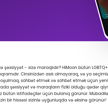
ndə şəxsiyyət - sizə maraqlıdır? HiMoon bütün LGBTQ
oqramıdır. Cinsinizdən asılı olmayaraq, və ya seçimlər
 qoşulmaq, söhbət etmək və söhbət etmək üçün yeni 
da şəxsiyyət və maraqların fiziki olduğu qədər qiym
iniz bütün istifadəçilər üçün bulanıq görünür. Mübadil
zin bir hissəsi sizinlə uyğunluqda və əksinə görünür!