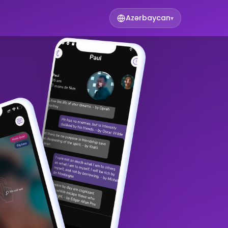
Azərbaycan
▾