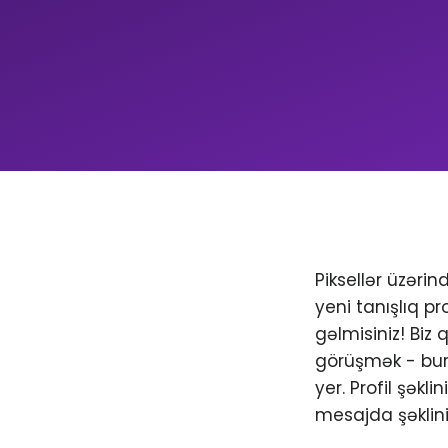
Piksellər üzəri
yeni tanışlıq pr
gəlmisiniz! Biz
görüşmək - bura
yer. Profil şəkl
mesajda şəklini