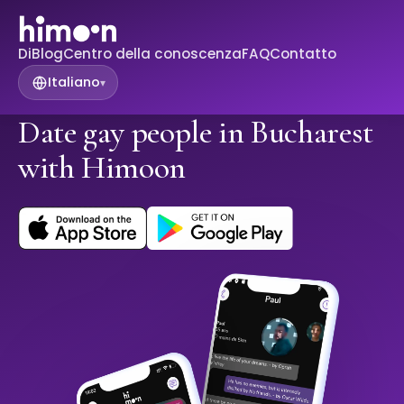
Di
Blog
Centro della conoscenza
FAQ
Contatto
Italiano
▾
Date gay people in Bucharest
with Himoon