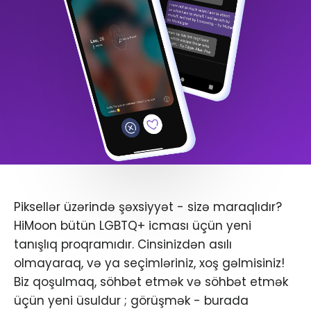
Piksellər üzərində şəxsiyyət - sizə maraqlıdır?
HiMoon bütün LGBTQ+ icması üçün yeni
tanışlıq proqramıdır. Cinsinizdən asılı
olmayaraq, və ya seçimləriniz, xoş gəlmisiniz!
Biz qoşulmaq, söhbət etmək və söhbət etmək
üçün yeni üsuldur ; görüşmək - burada