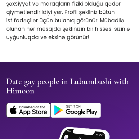
şəxsiyyət və maraqların fiziki olduğu qədər
qiymətləndirildiyi yer. Profil şəkliniz bütün
istifadəçilər üçün bulanıq görünür. Mübadilə
olunan hər mesajda şəklinizin bir hissəsi sizinlə
uyğunluqda və əksinə görünür!
Date gay people in Lubumbashi with
Himoon