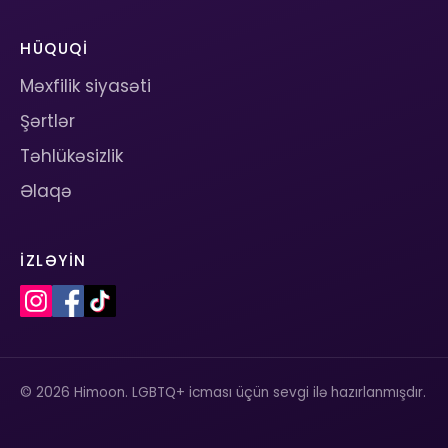
HÜQUQI
Məxfilik siyasəti
Şərtlər
Təhlükəsizlik
Əlaqə
İZLƏYIN
© 2026 Himoon. LGBTQ+ icması üçün sevgi ilə hazırlanmışdır.