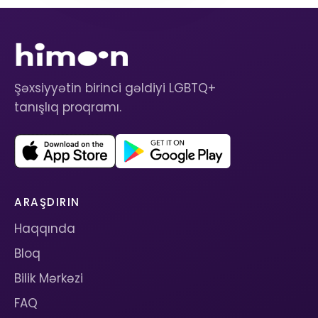
Şəxsiyyətin birinci gəldiyi LGBTQ+
tanışlıq proqramı.
ARAŞDIRIN
Haqqında
Bloq
Bilik Mərkəzi
FAQ