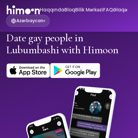
Haqqında
Bloq
Bilik Mərkəzi
FAQ
Əlaqə
Azərbaycan
▾
Date gay people in
Lubumbashi with Himoon