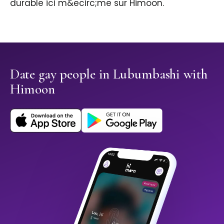
durable ici m&ecirc;me sur Himoon.
Date gay people in Lubumbashi with
Himoon