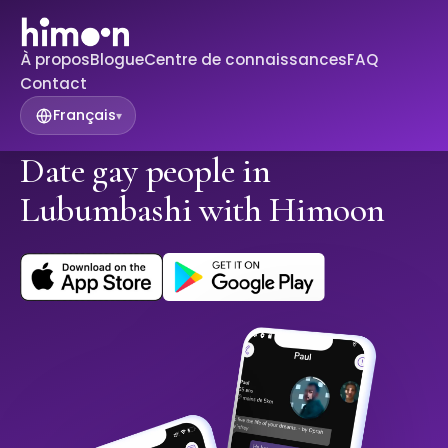
À propos
Blogue
Centre de connaissances
FAQ
Contact
Français
▾
Date gay people in
Lubumbashi with Himoon