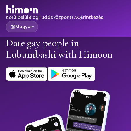
Körülbelül
Blog
Tudásközpont
FAQ
Érintkezés
Magyar
▾
Date gay people in
Lubumbashi with Himoon