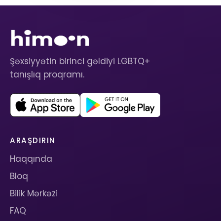
Şəxsiyyətin birinci gəldiyi LGBTQ+
tanışlıq proqramı.
ARAŞDIRIN
Haqqında
Bloq
Bilik Mərkəzi
FAQ