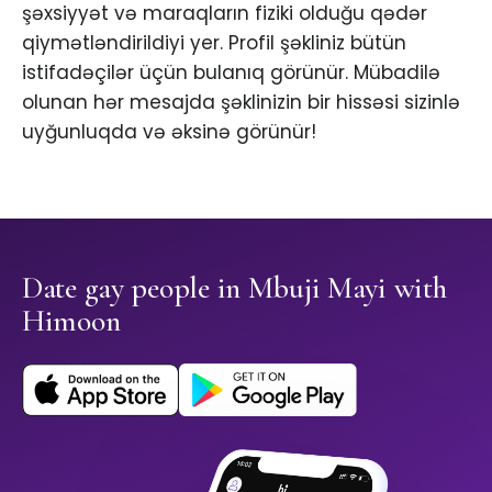
şəxsiyyət və maraqların fiziki olduğu qədər
qiymətləndirildiyi yer. Profil şəkliniz bütün
istifadəçilər üçün bulanıq görünür. Mübadilə
olunan hər mesajda şəklinizin bir hissəsi sizinlə
uyğunluqda və əksinə görünür!
Date gay people in Mbuji Mayi with
Himoon