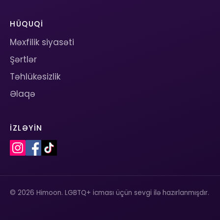
HÜQUQI
Məxfilik siyasəti
Şərtlər
Təhlükəsizlik
Əlaqə
İZLƏYIN
© 2026 Himoon. LGBTQ+ icması üçün sevgi ilə hazırlanmışdır.