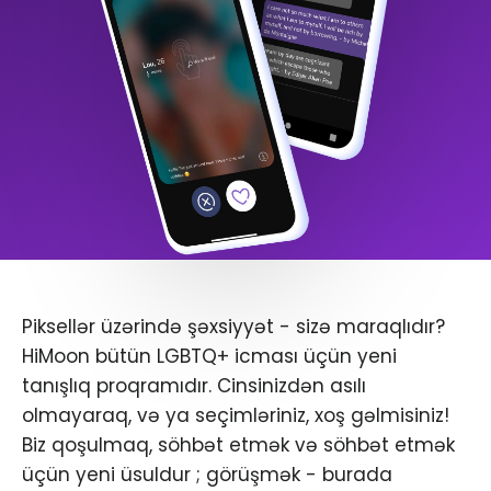
Piksellər üzərində şəxsiyyət - sizə maraqlıdır?
HiMoon bütün LGBTQ+ icması üçün yeni
tanışlıq proqramıdır. Cinsinizdən asılı
olmayaraq, və ya seçimləriniz, xoş gəlmisiniz!
Biz qoşulmaq, söhbət etmək və söhbət etmək
üçün yeni üsuldur ; görüşmək - burada