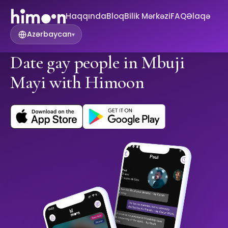
Haqqında
Bloq
Bilik Mərkəzi
FAQ
Əlaqə
Azərbaycan
▾
Date gay people in Mbuji
Mayi with Himoon