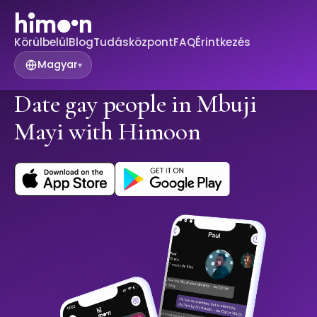
Körülbelül
Blog
Tudásközpont
FAQ
Érintkezés
Magyar
▾
Date gay people in Mbuji
Mayi with Himoon