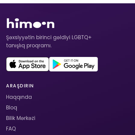
Şəxsiyyətin birinci gəldiyi LGBTQ+
tanışlıq proqramı.
ARAŞDIRIN
Haqqında
Bloq
Bilik Mərkəzi
FAQ