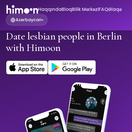
Haqqında
Bloq
Bilik Mərkəzi
FAQ
Əlaqə
Azərbaycan
▾
Date lesbian people in Berlin
with Himoon