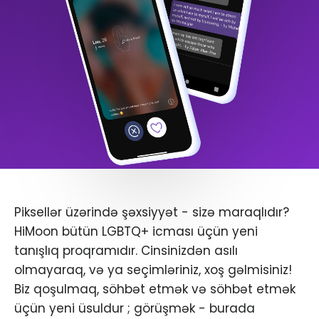
Piksellər üzərində şəxsiyyət - sizə maraqlıdır?
HiMoon bütün LGBTQ+ icması üçün yeni
tanışlıq proqramıdır. Cinsinizdən asılı
olmayaraq, və ya seçimləriniz, xoş gəlmisiniz!
Biz qoşulmaq, söhbət etmək və söhbət etmək
üçün yeni üsuldur ; görüşmək - burada