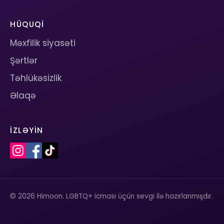
HÜQUQI
Məxfilik siyasəti
Şərtlər
Təhlükəsizlik
Əlaqə
İZLƏYIN
© 2026 Himoon. LGBTQ+ icması üçün sevgi ilə hazırlanmışdır.