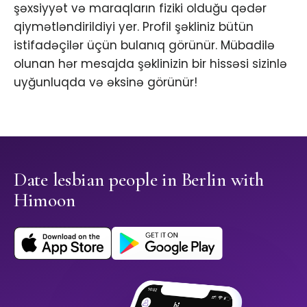
şəxsiyyət və maraqların fiziki olduğu qədər
qiymətləndirildiyi yer. Profil şəkliniz bütün
istifadəçilər üçün bulanıq görünür. Mübadilə
olunan hər mesajda şəklinizin bir hissəsi sizinlə
uyğunluqda və əksinə görünür!
Date lesbian people in Berlin with
Himoon