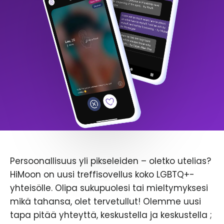
Persoonallisuus yli pikseleiden – oletko utelias?
HiMoon on uusi treffisovellus koko LGBTQ+-
yhteisölle. Olipa sukupuolesi tai mieltymyksesi
mikä tahansa, olet tervetullut! Olemme uusi
tapa pitää yhteyttä, keskustella ja keskustella ;