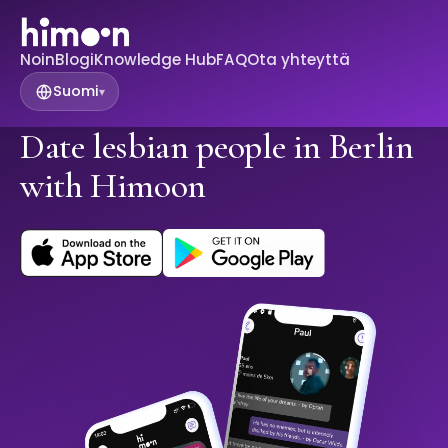
Noin
Blogi
Knowledge Hub
FAQ
Ota yhteyttä
Suomi
▾
Date lesbian people in Berlin
with Himoon