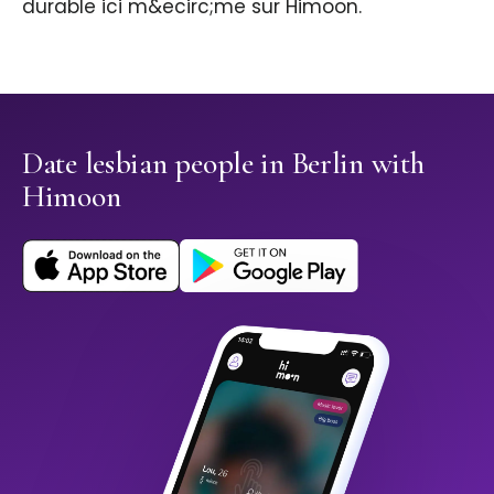
durable ici m&ecirc;me sur Himoon.
Date lesbian people in Berlin with
Himoon